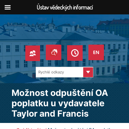
Ústav vědeckých informací
Přeskočit
na
obsah
Pages
Možnost odpuštění OA
poplatku u vydavatele
Taylor and Francis