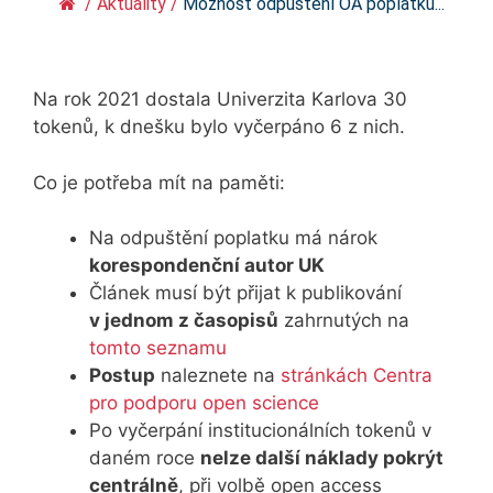
/
Aktuality
/
Možnost odpuštění OA poplatku...
Na rok 2021 dostala Univerzita Karlova 30
tokenů, k dnešku bylo vyčerpáno 6 z nich.
Co je potřeba mít na paměti:
Na odpuštění poplatku má nárok
korespondenční autor UK
Článek musí být přijat k publikování
v jednom z časopisů
zahrnutých na
tomto seznamu
Postup
naleznete na
stránkách Centra
pro podporu open science
Po vyčerpání institucionálních tokenů v
daném roce
nelze další náklady pokrýt
centrálně
, při volbě open access