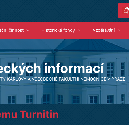
ační činnost
Historické fondy
Vzdělávání
eckých informací
ZITY KARLOVY A VŠEOBECNÉ FAKULTNÍ NEMOCNICE V PRAZE
ému Turnitin