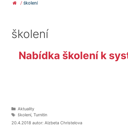
/
školení
školení
Nabídka školení k sys
Rubriky
Aktuality
Štítky
školení
,
Turnitin
20.4.2018
autor:
Alzbeta Christelova