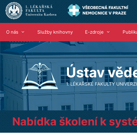
Přeskočit
na
obsah
O nás
Služby knihovny
E-zdroje
Publik
Ústav věd
1. LÉKAŘSKÉ FAKULTY UNIVER
Nabídka školení k syst