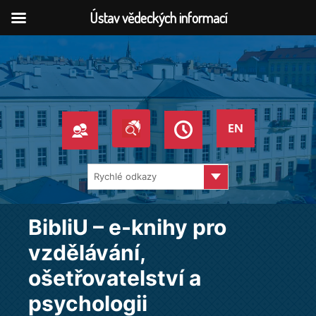
Ústav vědeckých informací
Přeskočit
na
obsah
Pages
BibliU – e-knihy pro
vzdělávání,
ošetřovatelství a
psychologii