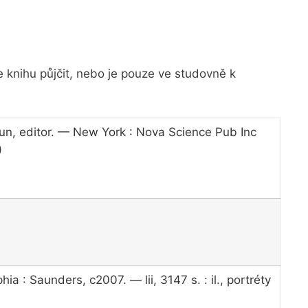
ze knihu půjčit, nebo je pouze ve studovně k
nun, editor. — New York : Nova Science Pub Inc
)
a : Saunders, c2007. — lii, 3147 s. : il., portréty