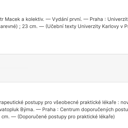
r Macek a kolektiv. — Vydání první. — Praha : Univerzit
barevné) ; 23 cm. — (Učební texty Univerzity Karlovy v P
rapeutické postupy pro všeobecné praktické lékaře : nov
 Svatopluk Býma. — Praha : Centrum doporučených postu
0 cm. — (Doporučené postupy pro praktické lékaře)