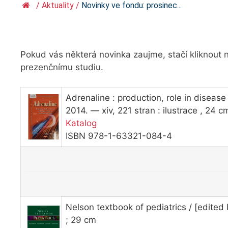
/
Aktuality
/
Novinky ve fondu: prosinec...
Pokud vás některá novinka zaujme, stačí kliknout na
prezenčnímu studiu.
Adrenaline : production, role in diseas
2014. — xiv, 221 stran : ilustrace , 24
Katalog
ISBN 978-1-63321-084-4
Nelson textbook of pediatrics / [edited b
; 29 cm