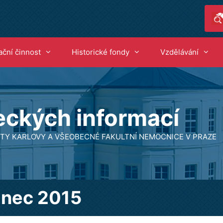
ační činnost
Historické fondy
Vzdělávání
eckých informací
ZITY KARLOVY A VŠEOBECNÉ FAKULTNÍ NEMOCNICE V PRAZE
inec 2015