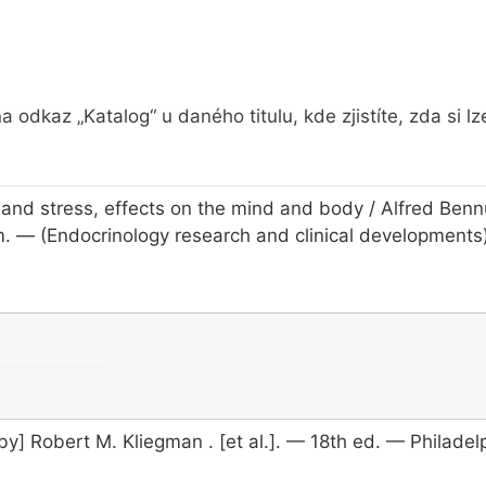
 odkaz „Katalog“ u daného titulu, kde zjistíte, zda si l
e and stress, effects on the mind and body / Alfred Ben
 cm. — (Endocrinology research and clinical developments
y] Robert M. Kliegman . [et al.]. — 18th ed. — Philadelphi