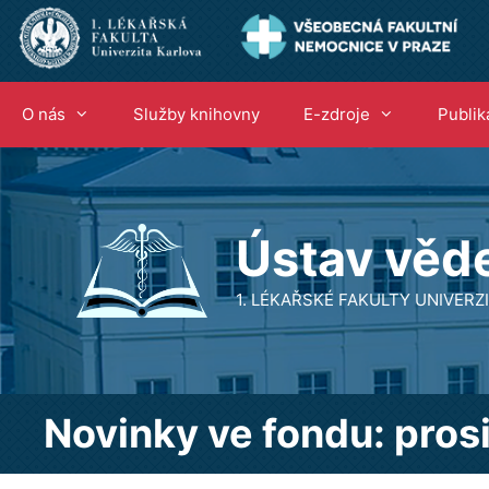
Přeskočit
na
obsah
O nás
Služby knihovny
E-zdroje
Publik
Ústav věd
1. LÉKAŘSKÉ FAKULTY UNIVER
Novinky ve fondu: pros