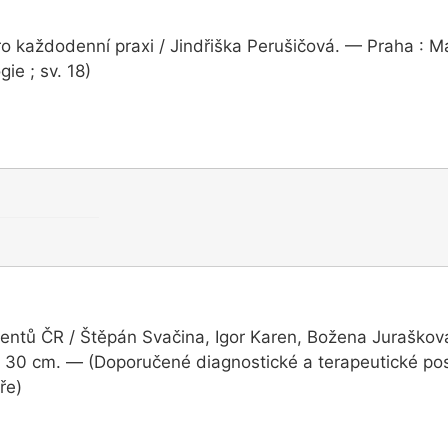
ro každodenní praxi / Jindřiška Perušičová. — Praha : M
ie ; sv. 18)
acientů ČR / Štěpán Svačina, Igor Karen, Božena Juraško
 30 cm. — (Doporučené diagnostické a terapeutické pos
ře)