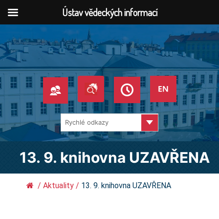
Ústav vědeckých informací
Přeskočit
na
obsah
Pages
13. 9. knihovna UZAVŘENA
/
Aktuality
/
13. 9. knihovna UZAVŘENA